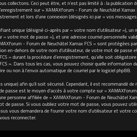
 collectons. Ceci peut être, et n’est pas limité à : la publication 
, l’enregistrement sur « XAMAXforum - Forum de Neuchâtel Xamax FC
trement et lors d’une connexion (désignés ici par « vos messages 
ant unique (désigné ci-après par « votre nom d’utilisateur »), un m
« votre mot de passe »), et une adresse courriel personnelle valide
MAXforum - Forum de Neuchâtel Xamax FCS » sont protégées par le
on en-dehors de votre nom d’utilisateur, de votre mot de passe et 
 durant la procédure d’enregistrement, qu’elle soit obligatoire o
 ». Dans tous les cas, vous pouvez choisir quelle information de
re ou non à l’envoi automatique de courriel par le logiciel phpBB.
unique) afin qu’il soit sécurisé. Cependant, il est recommandé de 
ot de passe est le moyen d’accès à votre compte sur « XAMAXforu
une personne affiliée de « XAMAXforum - Forum de Neuchâtel Xama
de passe. Si vous oubliez votre mot de passe, vous pouvez utilise
ssus vous demandera de fournir votre nom d’utilisateur et votre cour
vous reconnecter.