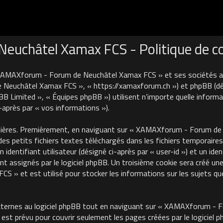
uchâtel Xamax FCS - Politique de con
 XAMAXforum - Forum de Neuchâtel Xamax FCS » et ses sociétés affi
euchâtel Xamax FCS », « https://xamaxforum.ch ») et phpBB (désign
B Limited », « Équipes phpBB ») utilisent n’importe quelle informa
i-après par « vos informations »).
nières. Premièrement, en naviguant sur « XAMAXforum - Forum de N
des petits fichiers textes téléchargés dans les fichiers temporaires
identifiant utilisateur (désigné ci-après par « user-id ») et un iden
 assignés par le logiciel phpBB. Un troisième cookie sera créé une
 et est utilisé pour stocker les informations sur les sujets que
ternes au logiciel phpBB tout en naviguant sur « XAMAXforum - 
est prévu pour couvrir seulement les pages créées par le logiciel 