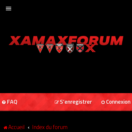
ACCUEIL
XAMAXFORUM
XAMAXONLINE
FAQ
S’enregistrer
Connexion
Accueil
Index du forum