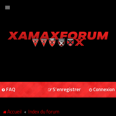
ACCUEIL
XAMAXFORUM
XAMAXONLINE
FAQ
S’enregistrer
Connexion
Accueil
Index du forum