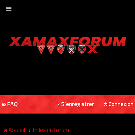
ACCUEIL
XAMAXFORUM
XAMAXONLINE
FAQ
S’enregistrer
Connexion
Accueil
Index du forum