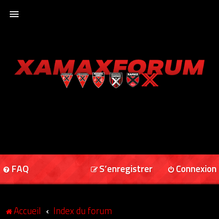
ACCUEIL
XAMAXFORUM
XAMAXONLINE
FAQ
S’enregistrer
Connexion
Accueil
Index du forum