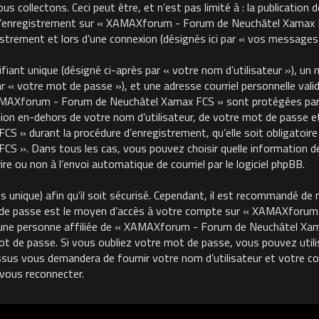
 collectons. Ceci peut être, et n’est pas limité à : la publication 
, l’enregistrement sur « XAMAXforum - Forum de Neuchâtel Xamax FC
trement et lors d’une connexion (désignés ici par « vos messages 
ant unique (désigné ci-après par « votre nom d’utilisateur »), un m
« votre mot de passe »), et une adresse courriel personnelle valide
MAXforum - Forum de Neuchâtel Xamax FCS » sont protégées par le
on en-dehors de votre nom d’utilisateur, de votre mot de passe et 
 durant la procédure d’enregistrement, qu’elle soit obligatoire o
 ». Dans tous les cas, vous pouvez choisir quelle information de
re ou non à l’envoi automatique de courriel par le logiciel phpBB.
unique) afin qu’il soit sécurisé. Cependant, il est recommandé de 
ot de passe est le moyen d’accès à votre compte sur « XAMAXforu
une personne affiliée de « XAMAXforum - Forum de Neuchâtel Xama
de passe. Si vous oubliez votre mot de passe, vous pouvez utilise
ssus vous demandera de fournir votre nom d’utilisateur et votre cour
vous reconnecter.