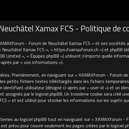
uchâtel Xamax FCS - Politique de con
 XAMAXforum - Forum de Neuchâtel Xamax FCS » et ses sociétés affi
euchâtel Xamax FCS », « https://xamaxforum.ch ») et phpBB (désign
B Limited », « Équipes phpBB ») utilisent n’importe quelle informa
i-après par « vos informations »).
nières. Premièrement, en naviguant sur « XAMAXforum - Forum de N
des petits fichiers textes téléchargés dans les fichiers temporaires
identifiant utilisateur (désigné ci-après par « user-id ») et un iden
 assignés par le logiciel phpBB. Un troisième cookie sera créé une
 et est utilisé pour stocker les informations sur les sujets que
ternes au logiciel phpBB tout en naviguant sur « XAMAXforum - 
est prévu pour couvrir seulement les pages créées par le logiciel 