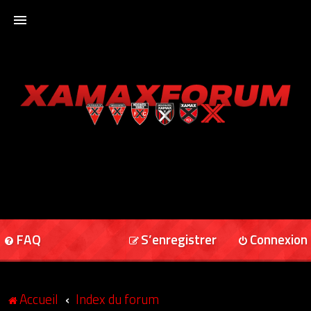
ACCUEIL
XAMAXFORUM
XAMAXONLINE
FAQ
S’enregistrer
Connexion
Accueil
Index du forum