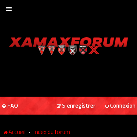
ACCUEIL
XAMAXFORUM
XAMAXONLINE
FAQ
S’enregistrer
Connexion
Accueil
Index du forum