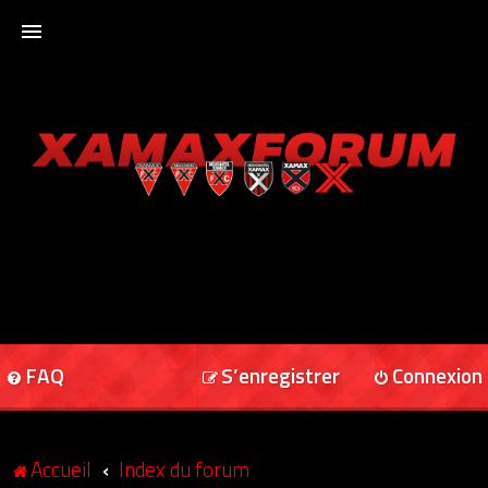
ACCUEIL
XAMAXFORUM
XAMAXONLINE
FAQ
S’enregistrer
Connexion
Accueil
Index du forum