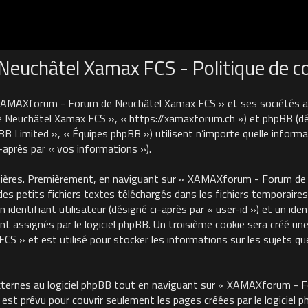
uchâtel Xamax FCS - Politique de con
 XAMAXforum - Forum de Neuchâtel Xamax FCS » et ses sociétés affi
euchâtel Xamax FCS », « https://xamaxforum.ch ») et phpBB (désign
B Limited », « Équipes phpBB ») utilisent n’importe quelle informa
i-après par « vos informations »).
nières. Premièrement, en naviguant sur « XAMAXforum - Forum de N
des petits fichiers textes téléchargés dans les fichiers temporaires
identifiant utilisateur (désigné ci-après par « user-id ») et un iden
 assignés par le logiciel phpBB. Un troisième cookie sera créé une
 et est utilisé pour stocker les informations sur les sujets que
ternes au logiciel phpBB tout en naviguant sur « XAMAXforum - 
est prévu pour couvrir seulement les pages créées par le logiciel 