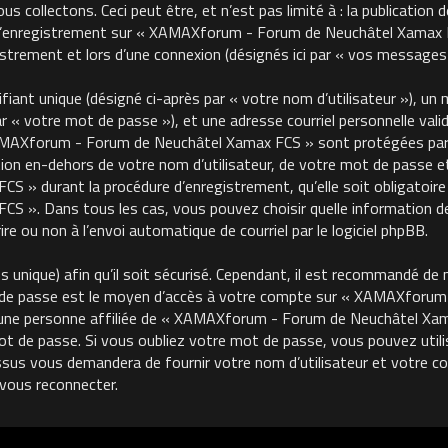
 collectons. Ceci peut être, et n’est pas limité à : la publication 
, l’enregistrement sur « XAMAXforum - Forum de Neuchâtel Xamax FC
trement et lors d’une connexion (désignés ici par « vos messages 
ant unique (désigné ci-après par « votre nom d’utilisateur »), un m
« votre mot de passe »), et une adresse courriel personnelle valide
MAXforum - Forum de Neuchâtel Xamax FCS » sont protégées par le
on en-dehors de votre nom d’utilisateur, de votre mot de passe et 
 durant la procédure d’enregistrement, qu’elle soit obligatoire o
 ». Dans tous les cas, vous pouvez choisir quelle information de
re ou non à l’envoi automatique de courriel par le logiciel phpBB.
unique) afin qu’il soit sécurisé. Cependant, il est recommandé de 
ot de passe est le moyen d’accès à votre compte sur « XAMAXforu
une personne affiliée de « XAMAXforum - Forum de Neuchâtel Xama
de passe. Si vous oubliez votre mot de passe, vous pouvez utilise
ssus vous demandera de fournir votre nom d’utilisateur et votre cour
vous reconnecter.