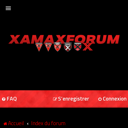
ACCUEIL
XAMAXFORUM
XAMAXONLINE
FAQ
S’enregistrer
Connexion
Accueil
Index du forum