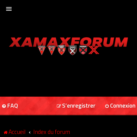
ACCUEIL
XAMAXFORUM
XAMAXONLINE
FAQ
S’enregistrer
Connexion
Accueil
Index du forum