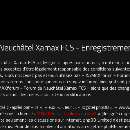
euchâtel Xamax FCS - Enregistreme
âtel Xamax FCS » (désigné ci-après par « nous », « notre », « 
 acceptez d’être légalement responsable des conditions suivantes
es, alors n’accédez pas et/ou n’utilisez pas « XAMAXforum - For
nous ferons tout pour que vous en soyez informé, bien qu’il soit pru
AMAXforum - Forum de Neuchâtel Xamax FCS » alors que des chan
découlant des mises à jour et/ou modifications.
 ci-après par « ils », « eux », « leur », « logiciel phpBB », « ww
ré sous la licence «
GNU General Public License v2
» (désigné ci-apr
cilite seulement les discussions sur Internet. phpBB Limited n’est 
rmis. Pour de plus amples informations au sujet de phpBB, veuille