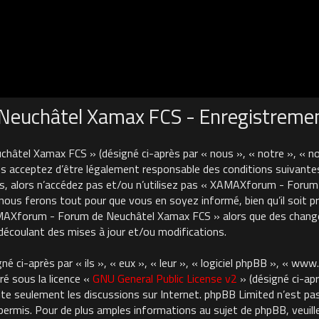
euchâtel Xamax FCS - Enregistreme
âtel Xamax FCS » (désigné ci-après par « nous », « notre », « 
 acceptez d’être légalement responsable des conditions suivantes
es, alors n’accédez pas et/ou n’utilisez pas « XAMAXforum - For
nous ferons tout pour que vous en soyez informé, bien qu’il soit pru
AMAXforum - Forum de Neuchâtel Xamax FCS » alors que des chan
découlant des mises à jour et/ou modifications.
 ci-après par « ils », « eux », « leur », « logiciel phpBB », « ww
ré sous la licence «
GNU General Public License v2
» (désigné ci-apr
cilite seulement les discussions sur Internet. phpBB Limited n’est 
rmis. Pour de plus amples informations au sujet de phpBB, veuille