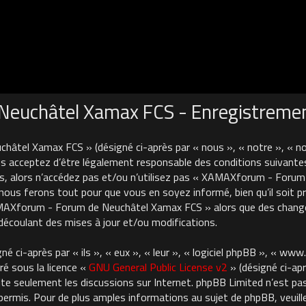
euchâtel Xamax FCS - Enregistreme
âtel Xamax FCS » (désigné ci-après par « nous », « notre », « 
 acceptez d’être légalement responsable des conditions suivantes
es, alors n’accédez pas et/ou n’utilisez pas « XAMAXforum - For
nous ferons tout pour que vous en soyez informé, bien qu’il soit pru
AMAXforum - Forum de Neuchâtel Xamax FCS » alors que des chan
découlant des mises à jour et/ou modifications.
 ci-après par « ils », « eux », « leur », « logiciel phpBB », « ww
ré sous la licence «
GNU General Public License v2
» (désigné ci-apr
cilite seulement les discussions sur Internet. phpBB Limited n’est 
rmis. Pour de plus amples informations au sujet de phpBB, veuille