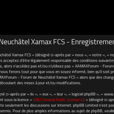
euchâtel Xamax FCS - Enregistreme
âtel Xamax FCS » (désigné ci-après par « nous », « notre », « 
 acceptez d’être légalement responsable des conditions suivantes
es, alors n’accédez pas et/ou n’utilisez pas « XAMAXforum - For
nous ferons tout pour que vous en soyez informé, bien qu’il soit pru
AMAXforum - Forum de Neuchâtel Xamax FCS » alors que des chan
découlant des mises à jour et/ou modifications.
 ci-après par « ils », « eux », « leur », « logiciel phpBB », « ww
ré sous la licence «
GNU General Public License v2
» (désigné ci-apr
cilite seulement les discussions sur Internet. phpBB Limited n’est 
rmis. Pour de plus amples informations au sujet de phpBB, veuille