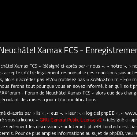
euchâtel Xamax FCS - Enregistreme
âtel Xamax FCS » (désigné ci-après par « nous », « notre », « 
 acceptez d’être légalement responsable des conditions suivantes
es, alors n’accédez pas et/ou n’utilisez pas « XAMAXforum - For
nous ferons tout pour que vous en soyez informé, bien qu’il soit pru
AMAXforum - Forum de Neuchâtel Xamax FCS » alors que des chan
découlant des mises à jour et/ou modifications.
 ci-après par « ils », « eux », « leur », « logiciel phpBB », « ww
ré sous la licence «
GNU General Public License v2
» (désigné ci-apr
cilite seulement les discussions sur Internet. phpBB Limited n’est 
rmis. Pour de plus amples informations au sujet de phpBB, veuille