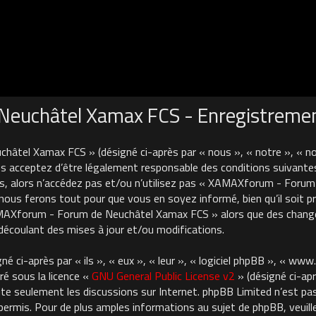
euchâtel Xamax FCS - Enregistreme
âtel Xamax FCS » (désigné ci-après par « nous », « notre », « 
 acceptez d’être légalement responsable des conditions suivantes
es, alors n’accédez pas et/ou n’utilisez pas « XAMAXforum - For
nous ferons tout pour que vous en soyez informé, bien qu’il soit pru
AMAXforum - Forum de Neuchâtel Xamax FCS » alors que des chan
découlant des mises à jour et/ou modifications.
 ci-après par « ils », « eux », « leur », « logiciel phpBB », « ww
ré sous la licence «
GNU General Public License v2
» (désigné ci-apr
cilite seulement les discussions sur Internet. phpBB Limited n’est 
rmis. Pour de plus amples informations au sujet de phpBB, veuille