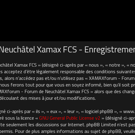
euchâtel Xamax FCS - Enregistreme
âtel Xamax FCS » (désigné ci-après par « nous », « notre », « 
 acceptez d’être légalement responsable des conditions suivantes
es, alors n’accédez pas et/ou n’utilisez pas « XAMAXforum - For
nous ferons tout pour que vous en soyez informé, bien qu’il soit pru
AMAXforum - Forum de Neuchâtel Xamax FCS » alors que des chan
découlant des mises à jour et/ou modifications.
 ci-après par « ils », « eux », « leur », « logiciel phpBB », « ww
ré sous la licence «
GNU General Public License v2
» (désigné ci-apr
cilite seulement les discussions sur Internet. phpBB Limited n’est 
rmis. Pour de plus amples informations au sujet de phpBB, veuille