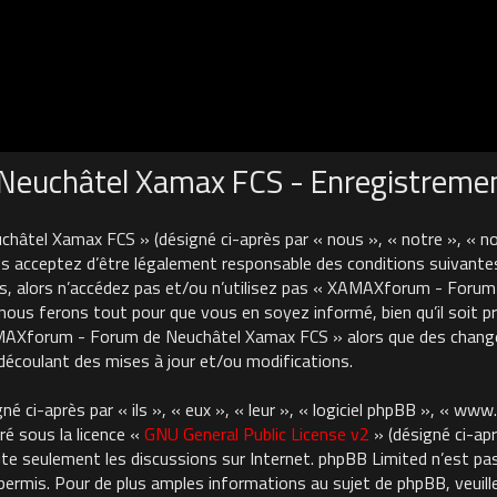
euchâtel Xamax FCS - Enregistreme
âtel Xamax FCS » (désigné ci-après par « nous », « notre », « 
 acceptez d’être légalement responsable des conditions suivantes
es, alors n’accédez pas et/ou n’utilisez pas « XAMAXforum - For
nous ferons tout pour que vous en soyez informé, bien qu’il soit pru
AMAXforum - Forum de Neuchâtel Xamax FCS » alors que des chan
découlant des mises à jour et/ou modifications.
 ci-après par « ils », « eux », « leur », « logiciel phpBB », « ww
ré sous la licence «
GNU General Public License v2
» (désigné ci-apr
cilite seulement les discussions sur Internet. phpBB Limited n’est 
rmis. Pour de plus amples informations au sujet de phpBB, veuille