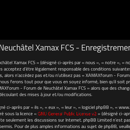
euchâtel Xamax FCS - Enregistreme
âtel Xamax FCS » (désigné ci-après par « nous », « notre », « 
 acceptez d’être légalement responsable des conditions suivantes
es, alors n’accédez pas et/ou n’utilisez pas « XAMAXforum - For
nous ferons tout pour que vous en soyez informé, bien qu’il soit pru
AMAXforum - Forum de Neuchâtel Xamax FCS » alors que des chan
découlant des mises à jour et/ou modifications.
 ci-après par « ils », « eux », « leur », « logiciel phpBB », « ww
ré sous la licence «
GNU General Public License v2
» (désigné ci-apr
cilite seulement les discussions sur Internet. phpBB Limited n’est 
rmis. Pour de plus amples informations au sujet de phpBB, veuille