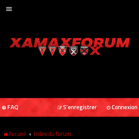
ACCUEIL
XAMAXFORUM
XAMAXONLINE
FAQ
S’enregistrer
Connexion
Accueil
Index du forum