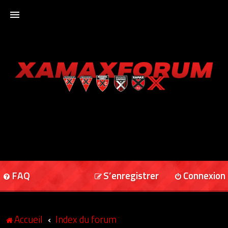
ACCUEIL
XAMAXFORUM
XAMAXONLINE
FAQ
S’enregistrer
Connexion
Accueil
Index du forum