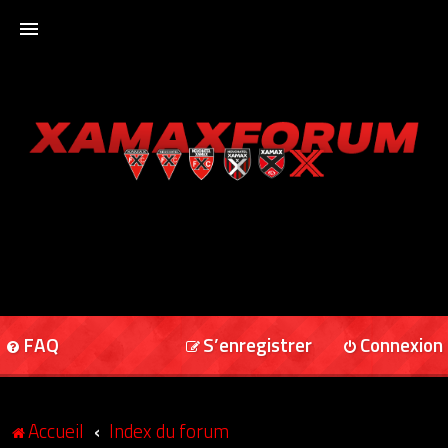
ACCUEIL
XAMAXFORUM
XAMAXONLINE
FAQ
S’enregistrer
Connexion
Accueil
Index du forum