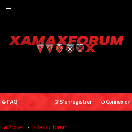
ACCUEIL
XAMAXFORUM
XAMAXONLINE
FAQ
S’enregistrer
Connexion
Accueil
Index du forum