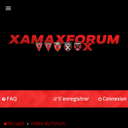
ACCUEIL
XAMAXFORUM
XAMAXONLINE
FAQ
S’enregistrer
Connexion
Accueil
Index du forum