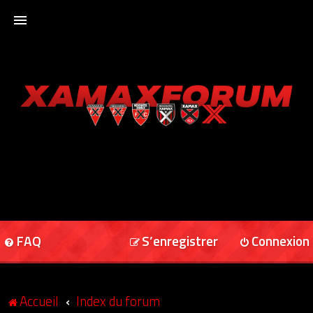
ACCUEIL
XAMAXFORUM
XAMAXONLINE
FAQ
S’enregistrer
Connexion
Accueil
Index du forum