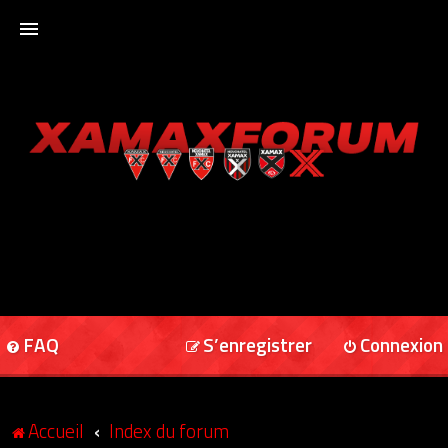
ACCUEIL
XAMAXFORUM
XAMAXONLINE
FAQ
S’enregistrer
Connexion
Accueil
Index du forum