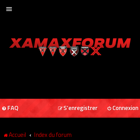
ACCUEIL
XAMAXFORUM
XAMAXONLINE
FAQ
S’enregistrer
Connexion
Accueil
Index du forum