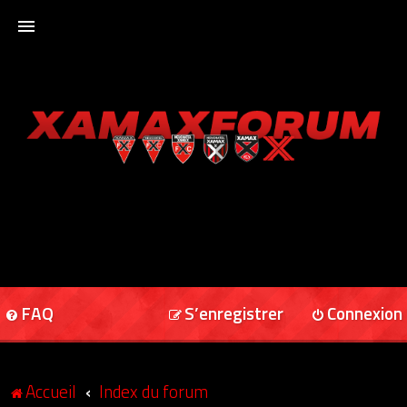
ACCUEIL
XAMAXFORUM
XAMAXONLINE
FAQ
S’enregistrer
Connexion
Accueil
Index du forum