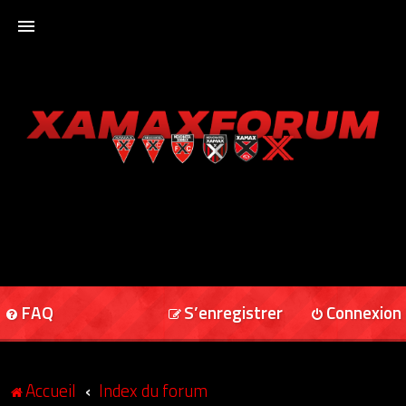
ACCUEIL
XAMAXFORUM
XAMAXONLINE
FAQ
S’enregistrer
Connexion
Accueil
Index du forum