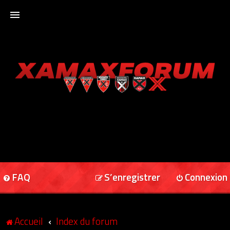
ACCUEIL
XAMAXFORUM
XAMAXONLINE
FAQ
S’enregistrer
Connexion
Accueil
Index du forum