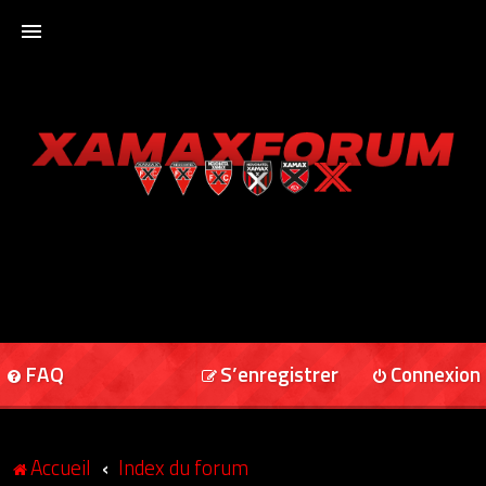
ACCUEIL
XAMAXFORUM
XAMAXONLINE
FAQ
S’enregistrer
Connexion
Accueil
Index du forum