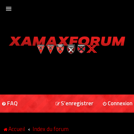
ACCUEIL
XAMAXFORUM
XAMAXONLINE
FAQ
S’enregistrer
Connexion
Accueil
Index du forum