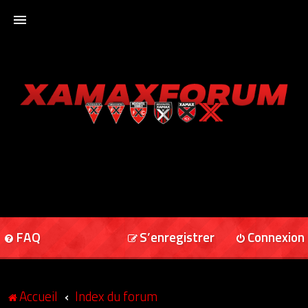
ACCUEIL
XAMAXFORUM
XAMAXONLINE
FAQ
S’enregistrer
Connexion
Accueil
Index du forum