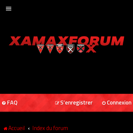
ACCUEIL
XAMAXFORUM
XAMAXONLINE
FAQ
S’enregistrer
Connexion
Accueil
Index du forum