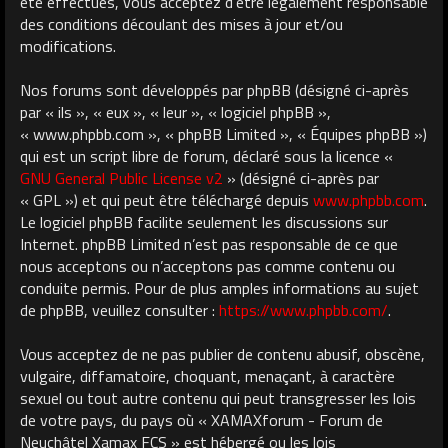
été effectués, vous acceptez d’être légalement responsable
des conditions découlant des mises à jour et/ou
modifications.
Nos forums sont développés par phpBB (désigné ci-après
par « ils », « eux », « leur », « logiciel phpBB »,
« www.phpbb.com », « phpBB Limited », « Équipes phpBB »)
qui est un script libre de forum, déclaré sous la licence «
GNU General Public License v2
» (désigné ci-après par
« GPL ») et qui peut être téléchargé depuis
www.phpbb.com
.
Le logiciel phpBB facilite seulement les discussions sur
Internet. phpBB Limited n’est pas responsable de ce que
nous acceptons ou n’acceptons pas comme contenu ou
conduite permis. Pour de plus amples informations au sujet
de phpBB, veuillez consulter :
https://www.phpbb.com/
.
Vous acceptez de ne pas publier de contenu abusif, obscène,
vulgaire, diffamatoire, choquant, menaçant, à caractère
sexuel ou tout autre contenu qui peut transgresser les lois
de votre pays, du pays où « XAMAXforum - Forum de
Neuchâtel Xamax FCS » est hébergé ou les lois