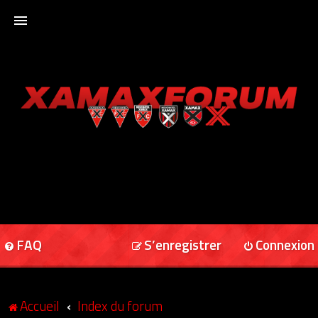
ACCUEIL
XAMAXFORUM
XAMAXONLINE
FAQ
S’enregistrer
Connexion
Accueil
Index du forum