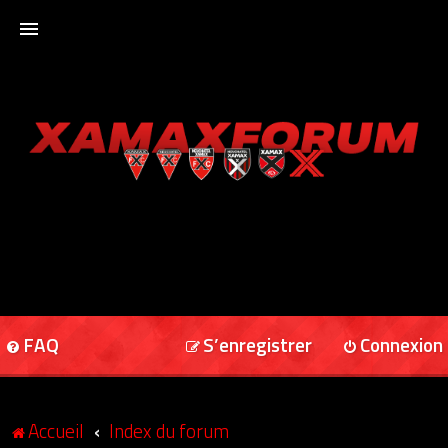
ACCUEIL
XAMAXFORUM
XAMAXONLINE
FAQ
S’enregistrer
Connexion
Accueil
Index du forum