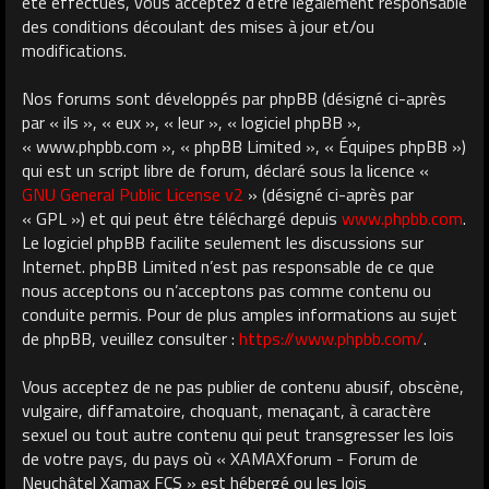
été effectués, vous acceptez d’être légalement responsable
des conditions découlant des mises à jour et/ou
modifications.
Nos forums sont développés par phpBB (désigné ci-après
par « ils », « eux », « leur », « logiciel phpBB »,
« www.phpbb.com », « phpBB Limited », « Équipes phpBB »)
qui est un script libre de forum, déclaré sous la licence «
GNU General Public License v2
» (désigné ci-après par
« GPL ») et qui peut être téléchargé depuis
www.phpbb.com
.
Le logiciel phpBB facilite seulement les discussions sur
Internet. phpBB Limited n’est pas responsable de ce que
nous acceptons ou n’acceptons pas comme contenu ou
conduite permis. Pour de plus amples informations au sujet
de phpBB, veuillez consulter :
https://www.phpbb.com/
.
Vous acceptez de ne pas publier de contenu abusif, obscène,
vulgaire, diffamatoire, choquant, menaçant, à caractère
sexuel ou tout autre contenu qui peut transgresser les lois
de votre pays, du pays où « XAMAXforum - Forum de
Neuchâtel Xamax FCS » est hébergé ou les lois