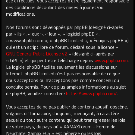
été effectués, vous acceptez d’être légalement responsable
des conditions découlant des mises à jour et/ou
modifications.
Nos forums sont développés par phpBB (désigné ci-après
par « ils », « eux », « leur », « logiciel phpBB »,
« www.phpbb.com », « phpBB Limited », « Équipes phpBB »)
qui est un script libre de forum, déclaré sous la licence «
GNU General Public License v2
» (désigné ci-après par
« GPL ») et qui peut être téléchargé depuis
www.phpbb.com
.
Le logiciel phpBB facilite seulement les discussions sur
Internet. phpBB Limited n’est pas responsable de ce que
nous acceptons ou n’acceptons pas comme contenu ou
conduite permis. Pour de plus amples informations au sujet
de phpBB, veuillez consulter :
https://www.phpbb.com/
.
Vous acceptez de ne pas publier de contenu abusif, obscène,
vulgaire, diffamatoire, choquant, menaçant, à caractère
sexuel ou tout autre contenu qui peut transgresser les lois
de votre pays, du pays où « XAMAXforum - Forum de
Neuchâtel Xamax FCS » est hébergé ou les lois