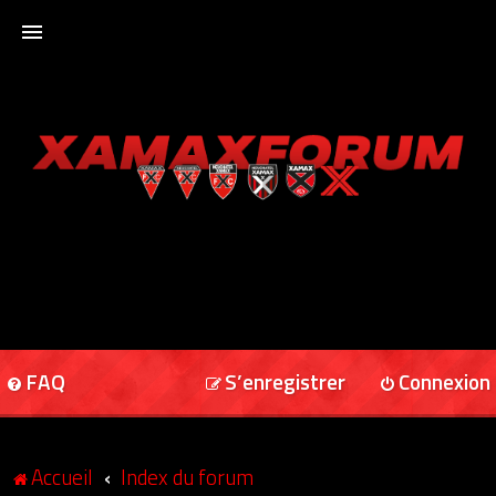
ACCUEIL
XAMAXFORUM
XAMAXONLINE
FAQ
S’enregistrer
Connexion
Accueil
Index du forum