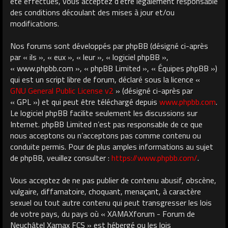
été effectués, vous acceptez d’être légalement responsable
des conditions découlant des mises à jour et/ou
modifications.
Nos forums sont développés par phpBB (désigné ci-après
par « ils », « eux », « leur », « logiciel phpBB »,
« www.phpbb.com », « phpBB Limited », « Équipes phpBB »)
qui est un script libre de forum, déclaré sous la licence «
GNU General Public License v2
» (désigné ci-après par
« GPL ») et qui peut être téléchargé depuis
www.phpbb.com
.
Le logiciel phpBB facilite seulement les discussions sur
Internet. phpBB Limited n’est pas responsable de ce que
nous acceptons ou n’acceptons pas comme contenu ou
conduite permis. Pour de plus amples informations au sujet
de phpBB, veuillez consulter :
https://www.phpbb.com/
.
Vous acceptez de ne pas publier de contenu abusif, obscène,
vulgaire, diffamatoire, choquant, menaçant, à caractère
sexuel ou tout autre contenu qui peut transgresser les lois
de votre pays, du pays où « XAMAXforum - Forum de
Neuchâtel Xamax FCS » est hébergé ou les lois