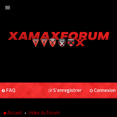
ACCUEIL
XAMAXFORUM
XAMAXONLINE
FAQ
S’enregistrer
Connexion
Accueil
Index du forum