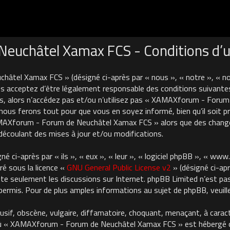
uchâtel Xamax FCS - Conditions d’ut
âtel Xamax FCS » (désigné ci-après par « nous », « notre », « 
 acceptez d’être légalement responsable des conditions suivantes
es, alors n’accédez pas et/ou n’utilisez pas « XAMAXforum - For
nous ferons tout pour que vous en soyez informé, bien qu’il soit pru
AMAXforum - Forum de Neuchâtel Xamax FCS » alors que des chan
découlant des mises à jour et/ou modifications.
 ci-après par « ils », « eux », « leur », « logiciel phpBB », « ww
ré sous la licence «
GNU General Public License v2
» (désigné ci-apr
cilite seulement les discussions sur Internet. phpBB Limited n’est 
rmis. Pour de plus amples informations au sujet de phpBB, veuille
usif, obscène, vulgaire, diffamatoire, choquant, menaçant, à carac
où « XAMAXforum - Forum de Neuchâtel Xamax FCS » est hébergé ou 