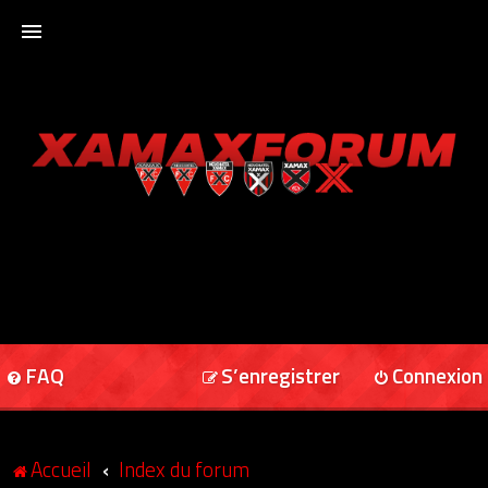
ACCUEIL
XAMAXFORUM
XAMAXONLINE
FAQ
S’enregistrer
Connexion
Accueil
Index du forum