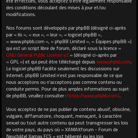
été effectués, vous acceptez d’être légalement responsable
des conditions découlant des mises à jour et/ou
modifications.
Nos forums sont développés par phpBB (désigné ci-après
par « ils », « eux », « leur », « logiciel phpBB »,
« www.phpbb.com », « phpBB Limited », « Équipes phpBB »)
qui est un script libre de forum, déclaré sous la licence «
GNU General Public License v2
» (désigné ci-après par
« GPL ») et qui peut être téléchargé depuis
www.phpbb.com
.
Le logiciel phpBB facilite seulement les discussions sur
Internet. phpBB Limited n’est pas responsable de ce que
nous acceptons ou n’acceptons pas comme contenu ou
conduite permis. Pour de plus amples informations au sujet
de phpBB, veuillez consulter :
https://www.phpbb.com/
.
Vous acceptez de ne pas publier de contenu abusif, obscène,
vulgaire, diffamatoire, choquant, menaçant, à caractère
sexuel ou tout autre contenu qui peut transgresser les lois
de votre pays, du pays où « XAMAXforum - Forum de
Neuchâtel Xamax FCS » est hébergé ou les lois