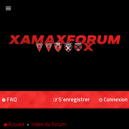
ACCUEIL
XAMAXFORUM
XAMAXONLINE
FAQ
S’enregistrer
Connexion
Accueil
Index du forum