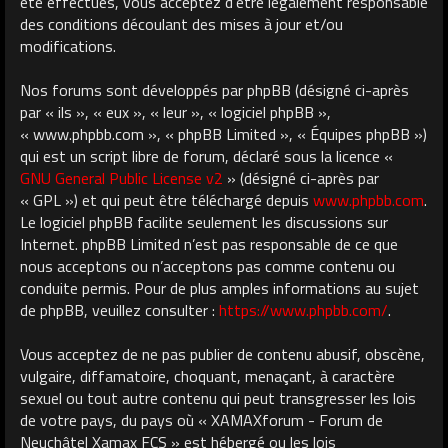
été effectués, vous acceptez d’être légalement responsable
des conditions découlant des mises à jour et/ou
modifications.
Nos forums sont développés par phpBB (désigné ci-après
par « ils », « eux », « leur », « logiciel phpBB »,
« www.phpbb.com », « phpBB Limited », « Équipes phpBB »)
qui est un script libre de forum, déclaré sous la licence «
GNU General Public License v2
» (désigné ci-après par
« GPL ») et qui peut être téléchargé depuis
www.phpbb.com
.
Le logiciel phpBB facilite seulement les discussions sur
Internet. phpBB Limited n’est pas responsable de ce que
nous acceptons ou n’acceptons pas comme contenu ou
conduite permis. Pour de plus amples informations au sujet
de phpBB, veuillez consulter :
https://www.phpbb.com/
.
Vous acceptez de ne pas publier de contenu abusif, obscène,
vulgaire, diffamatoire, choquant, menaçant, à caractère
sexuel ou tout autre contenu qui peut transgresser les lois
de votre pays, du pays où « XAMAXforum - Forum de
Neuchâtel Xamax FCS » est hébergé ou les lois