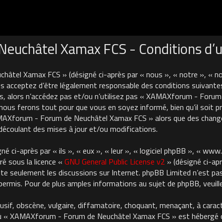
uchâtel Xamax FCS - Conditions d’ut
âtel Xamax FCS » (désigné ci-après par « nous », « notre », « 
 acceptez d’être légalement responsable des conditions suivantes
es, alors n’accédez pas et/ou n’utilisez pas « XAMAXforum - For
nous ferons tout pour que vous en soyez informé, bien qu’il soit pru
AMAXforum - Forum de Neuchâtel Xamax FCS » alors que des chan
découlant des mises à jour et/ou modifications.
 ci-après par « ils », « eux », « leur », « logiciel phpBB », « ww
ré sous la licence «
GNU General Public License v2
» (désigné ci-apr
cilite seulement les discussions sur Internet. phpBB Limited n’est 
rmis. Pour de plus amples informations au sujet de phpBB, veuille
usif, obscène, vulgaire, diffamatoire, choquant, menaçant, à carac
où « XAMAXforum - Forum de Neuchâtel Xamax FCS » est hébergé ou 