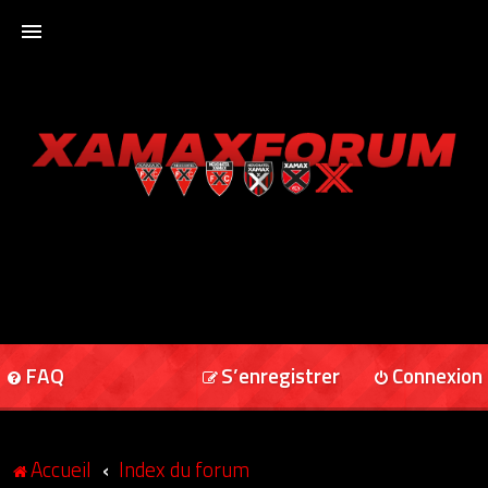
ACCUEIL
XAMAXFORUM
XAMAXONLINE
FAQ
S’enregistrer
Connexion
Accueil
Index du forum