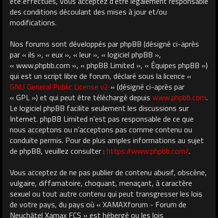
été effectués, vous acceptez d’être légalement responsable
des conditions découlant des mises à jour et/ou
modifications.
Nos forums sont développés par phpBB (désigné ci-après
par « ils », « eux », « leur », « logiciel phpBB »,
« www.phpbb.com », « phpBB Limited », « Équipes phpBB »)
qui est un script libre de forum, déclaré sous la licence «
GNU General Public License v2
» (désigné ci-après par
« GPL ») et qui peut être téléchargé depuis
www.phpbb.com
.
Le logiciel phpBB facilite seulement les discussions sur
Internet. phpBB Limited n’est pas responsable de ce que
nous acceptons ou n’acceptons pas comme contenu ou
conduite permis. Pour de plus amples informations au sujet
de phpBB, veuillez consulter :
https://www.phpbb.com/
.
Vous acceptez de ne pas publier de contenu abusif, obscène,
vulgaire, diffamatoire, choquant, menaçant, à caractère
sexuel ou tout autre contenu qui peut transgresser les lois
de votre pays, du pays où « XAMAXforum - Forum de
Neuchâtel Xamax FCS » est hébergé ou les lois