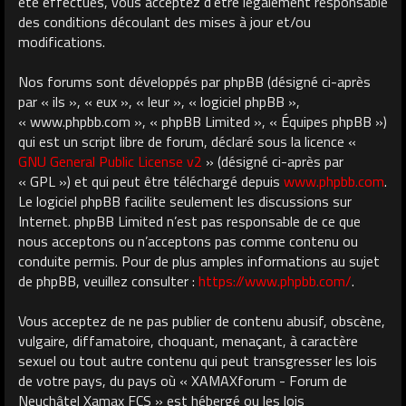
été effectués, vous acceptez d’être légalement responsable
des conditions découlant des mises à jour et/ou
modifications.
Nos forums sont développés par phpBB (désigné ci-après
par « ils », « eux », « leur », « logiciel phpBB »,
« www.phpbb.com », « phpBB Limited », « Équipes phpBB »)
qui est un script libre de forum, déclaré sous la licence «
GNU General Public License v2
» (désigné ci-après par
« GPL ») et qui peut être téléchargé depuis
www.phpbb.com
.
Le logiciel phpBB facilite seulement les discussions sur
Internet. phpBB Limited n’est pas responsable de ce que
nous acceptons ou n’acceptons pas comme contenu ou
conduite permis. Pour de plus amples informations au sujet
de phpBB, veuillez consulter :
https://www.phpbb.com/
.
Vous acceptez de ne pas publier de contenu abusif, obscène,
vulgaire, diffamatoire, choquant, menaçant, à caractère
sexuel ou tout autre contenu qui peut transgresser les lois
de votre pays, du pays où « XAMAXforum - Forum de
Neuchâtel Xamax FCS » est hébergé ou les lois