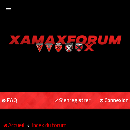
ACCUEIL
XAMAXFORUM
XAMAXONLINE
FAQ
S’enregistrer
Connexion
Accueil
Index du forum