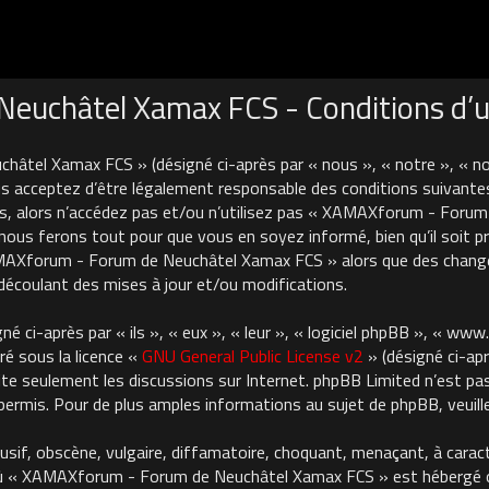
uchâtel Xamax FCS - Conditions d’ut
âtel Xamax FCS » (désigné ci-après par « nous », « notre », « 
 acceptez d’être légalement responsable des conditions suivantes
es, alors n’accédez pas et/ou n’utilisez pas « XAMAXforum - For
nous ferons tout pour que vous en soyez informé, bien qu’il soit pru
AMAXforum - Forum de Neuchâtel Xamax FCS » alors que des chan
découlant des mises à jour et/ou modifications.
 ci-après par « ils », « eux », « leur », « logiciel phpBB », « ww
ré sous la licence «
GNU General Public License v2
» (désigné ci-apr
cilite seulement les discussions sur Internet. phpBB Limited n’est 
rmis. Pour de plus amples informations au sujet de phpBB, veuille
usif, obscène, vulgaire, diffamatoire, choquant, menaçant, à carac
où « XAMAXforum - Forum de Neuchâtel Xamax FCS » est hébergé ou 