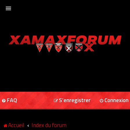
ACCUEIL
XAMAXFORUM
XAMAXONLINE
FAQ
S’enregistrer
Connexion
Accueil
Index du forum