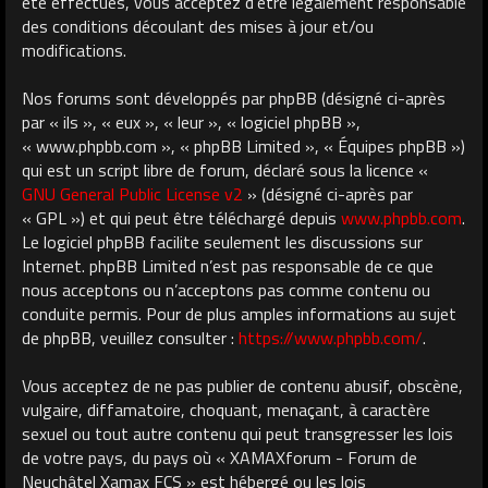
été effectués, vous acceptez d’être légalement responsable
des conditions découlant des mises à jour et/ou
modifications.
Nos forums sont développés par phpBB (désigné ci-après
par « ils », « eux », « leur », « logiciel phpBB »,
« www.phpbb.com », « phpBB Limited », « Équipes phpBB »)
qui est un script libre de forum, déclaré sous la licence «
GNU General Public License v2
» (désigné ci-après par
« GPL ») et qui peut être téléchargé depuis
www.phpbb.com
.
Le logiciel phpBB facilite seulement les discussions sur
Internet. phpBB Limited n’est pas responsable de ce que
nous acceptons ou n’acceptons pas comme contenu ou
conduite permis. Pour de plus amples informations au sujet
de phpBB, veuillez consulter :
https://www.phpbb.com/
.
Vous acceptez de ne pas publier de contenu abusif, obscène,
vulgaire, diffamatoire, choquant, menaçant, à caractère
sexuel ou tout autre contenu qui peut transgresser les lois
de votre pays, du pays où « XAMAXforum - Forum de
Neuchâtel Xamax FCS » est hébergé ou les lois