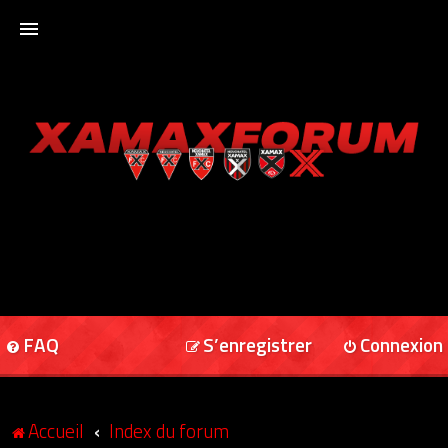
ACCUEIL
XAMAXFORUM
XAMAXONLINE
FAQ
S’enregistrer
Connexion
Accueil
Index du forum