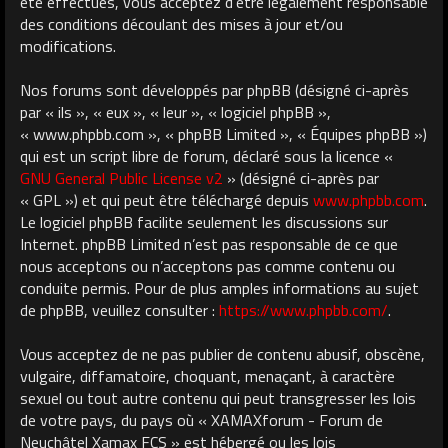
été effectués, vous acceptez d’être légalement responsable
des conditions découlant des mises à jour et/ou
modifications.
Nos forums sont développés par phpBB (désigné ci-après
par « ils », « eux », « leur », « logiciel phpBB »,
« www.phpbb.com », « phpBB Limited », « Équipes phpBB »)
qui est un script libre de forum, déclaré sous la licence «
GNU General Public License v2
» (désigné ci-après par
« GPL ») et qui peut être téléchargé depuis
www.phpbb.com
.
Le logiciel phpBB facilite seulement les discussions sur
Internet. phpBB Limited n’est pas responsable de ce que
nous acceptons ou n’acceptons pas comme contenu ou
conduite permis. Pour de plus amples informations au sujet
de phpBB, veuillez consulter :
https://www.phpbb.com/
.
Vous acceptez de ne pas publier de contenu abusif, obscène,
vulgaire, diffamatoire, choquant, menaçant, à caractère
sexuel ou tout autre contenu qui peut transgresser les lois
de votre pays, du pays où « XAMAXforum - Forum de
Neuchâtel Xamax FCS » est hébergé ou les lois