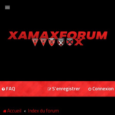
ACCUEIL
XAMAXFORUM
XAMAXONLINE
FAQ
S’enregistrer
Connexion
Accueil
Index du forum