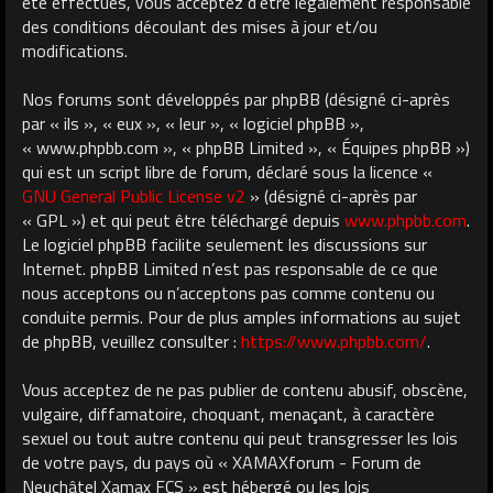
été effectués, vous acceptez d’être légalement responsable
des conditions découlant des mises à jour et/ou
modifications.
Nos forums sont développés par phpBB (désigné ci-après
par « ils », « eux », « leur », « logiciel phpBB »,
« www.phpbb.com », « phpBB Limited », « Équipes phpBB »)
qui est un script libre de forum, déclaré sous la licence «
GNU General Public License v2
» (désigné ci-après par
« GPL ») et qui peut être téléchargé depuis
www.phpbb.com
.
Le logiciel phpBB facilite seulement les discussions sur
Internet. phpBB Limited n’est pas responsable de ce que
nous acceptons ou n’acceptons pas comme contenu ou
conduite permis. Pour de plus amples informations au sujet
de phpBB, veuillez consulter :
https://www.phpbb.com/
.
Vous acceptez de ne pas publier de contenu abusif, obscène,
vulgaire, diffamatoire, choquant, menaçant, à caractère
sexuel ou tout autre contenu qui peut transgresser les lois
de votre pays, du pays où « XAMAXforum - Forum de
Neuchâtel Xamax FCS » est hébergé ou les lois